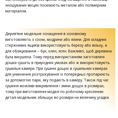
зношуваних місцях посилюють металом або полімерним
матеріалом.
Дерев’яне модельне оснащення в основному
виготовляють з сосни, модрини або ялини. Для складних
стержневих ящиків використовують березу або вільху, а
для облицювання – бук, клен, ясен. Важливо, щоб деревина
була висушена. Тому перед використанням заготовлені
дошки сушать в природних умовах або ж використовують
сушильні камери. При сушінні дощок в сушильних камерах
для уникнення розтріскування їх попередньо пропарюють
за допомогою пари, яку подають в камеру. Також під час
сушіння можливі викривлення і зміни дощок в розмірах,
тому при виготовленні моделі по робочому кресленню
деталі модельник збільшує всі розміри на величину усадки.