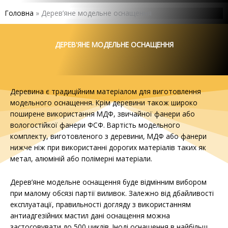
Головна
»
Дерев’яне модельне оснащення
ДЕРЕВ'ЯНЕ
МОДЕЛЬНЕ
ОСНАЩЕННЯ
ДЕРЕВ'ЯНЕ МОДЕЛЬНЕ ОСНАЩЕННЯ
Для отримання додаткової
інформації зв'яжіться з нами
Деревина є традиційним матеріалом для виготовлення
модельного оснащення. Крім деревини також широко
ЗВ'ЯЖІТЬСЯ З НАМИ
поширене використання МДФ, звичайної фанери або
вологостійкої фанери ФСФ. Вартість модельного
комплекту, виготовленого з деревини, МДФ або фанери
нижче ніж при використанні дорогих матеріалів таких як
метал, алюміній або полімерні матеріали.
Дерев’яне модельне оснащення буде відмінним вибором
при малому обсязі партії виливок. Залежно від дбайливості
експлуатації, правильності догляду з використанням
антиадгезійних мастил дані оснащення можна
застосовувати до 500 циклів. Іноді оснащення в найбільш