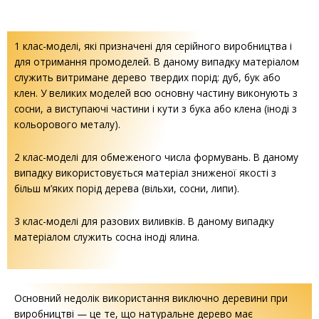
1 клас-моделі, які призначені для серійного виробництва і
для отримання промоделей. В даному випадку матеріалом
служить витримане дерево твердих порід: дуб, бук або
клен. У великих моделей всю основну частину виконують з
сосни, а виступаючі частини і кути з бука або клена (іноді з
кольорового металу).
2 клас-моделі для обмеженого числа формувань. В даному
випадку використовується матеріал зниженої якості з
більш м’яких порід дерева (вільхи, сосни, липи).
3 клас-моделі для разових виливків. В даному випадку
матеріалом служить сосна іноді ялина.
Основний недолік використання виключно деревини при
виробництві — це те, що натуральне дерево має