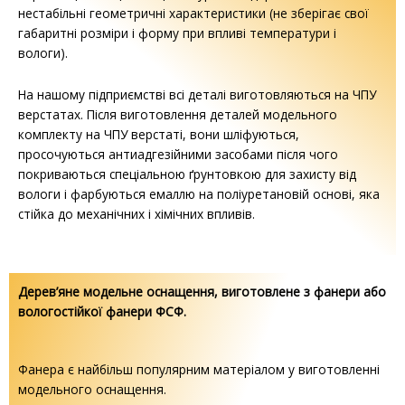
нестабільні геометричні характеристики (не зберігає свої
габаритні розміри і форму при впливі температури і
вологи).
На нашому підприємстві всі деталі виготовляються на ЧПУ
верстатах. Після виготовлення деталей модельного
комплекту на ЧПУ верстаті, вони шліфуються,
просочуються антиадгезійними засобами після чого
покриваються спеціальною ґрунтовкою для захисту від
вологи і фарбуються емаллю на поліуретановій основі, яка
стійка до механічних і хімічних впливів.
Дерев’яне модельне оснащення, виготовлене з фанери або
вологостійкої фанери ФСФ.
Фанера є найбільш популярним матеріалом у виготовленні
модельного оснащення.