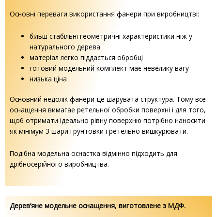
Основні переваги використання фанери при виробництві:
більш стабільні геометричні характеристики ніж у
натурального дерева
матеріал легко піддається обробці
готовий модельний комплект має невелику вагу
низька ціна
Основний недолік фанери-це шарувата структура. Тому все
оснащення вимагае ретельної обробки поверхні і для того,
щоб отримати ідеально рівну поверхню потрібно наносити
як мінімум 3 шари грунтовки і ретельно вишкурювати.
Подібна модельна оснастка відмінно підходить для
дрібносерійного виробництва.
Дерев’яне модельне оснащення, виготовлене з МДФ.